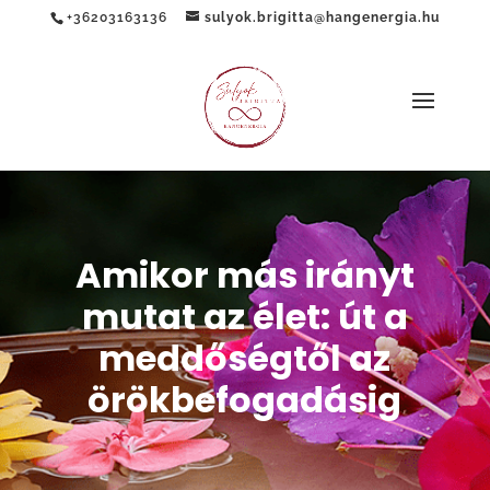
+36203163136
sulyok.brigitta@hangenergia.hu
Amikor más irányt
mutat az élet: út a
meddőségtől az
örökbefogadásig