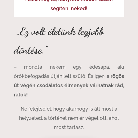
segíteni neked!
„Ez volt életünk legjobb
döntése.”
– mondta nekem egy édesapa, aki
örökbefogadás útján lett szülő. És igen,
a rögös
út végén csodálatos élmenyek várhatnak rád,
rátok!
Ne felejtsd el, hogy akárhogy is áll most a
helyzeted, a történet nem ér véget ott, ahol
most tartasz.