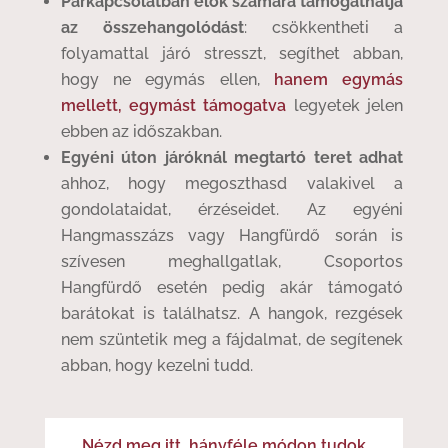
Párkapcsolatban élők számára támogathatja
az összehangolódást
: csökkentheti a
folyamattal járó stresszt, segíthet abban,
hogy ne egymás ellen,
hanem egymás
mellett, egymást támogatva
legyetek jelen
ebben az időszakban.
Egyéni úton járóknál megtartó teret adhat
ahhoz, hogy megoszthasd valakivel a
gondolataidat, érzéseidet. Az egyéni
Hangmasszázs vagy Hangfürdő során is
szívesen meghallgatlak, Csoportos
Hangfürdő esetén pedig akár támogató
barátokat is találhatsz. A hangok, rezgések
nem szüntetik meg a fájdalmat, de segítenek
abban, hogy kezelni tudd.
Nézd meg itt, hányféle módon tudok