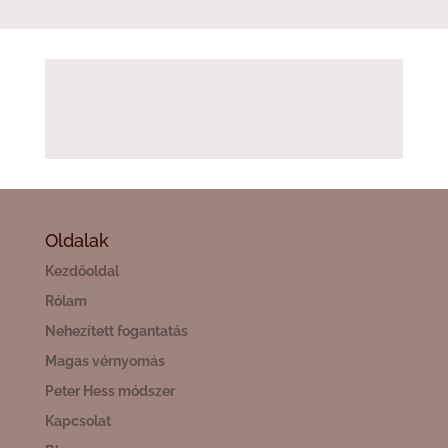
Oldalak
Kezdőoldal
Rólam
Nehezített fogantatás
Magas vérnyomás
Peter Hess módszer
Kapcsolat