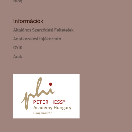
Blog
Információk
Általános Szerződési Feltételek
Adatkezelési tájékoztató
GYIK
Árak