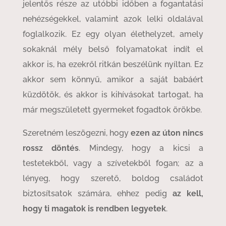
jelentős része az utóbbi időben a fogantatási
nehézségekkel, valamint azok lelki oldalával
foglalkozik. Ez egy olyan élethelyzet, amely
sokaknál mély belső folyamatokat indít el
akkor is, ha ezekről ritkán beszélünk nyíltan. Ez
akkor sem könnyű, amikor a saját babáért
küzdötök, és akkor is kihívásokat tartogat, ha
már megszületett gyermeket fogadtok örökbe.
Szeretném leszögezni, hogy
ezen az úton nincs
rossz döntés
. Mindegy, hogy a kicsi a
testetekből, vagy a szívetekből fogan; az a
lényeg, hogy szerető, boldog családot
biztosítsatok számára, ehhez pedig
az kell,
hogy ti magatok is rendben legyetek
.