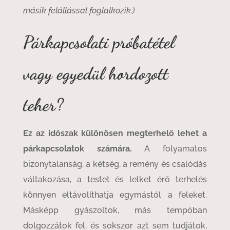
másik felállással foglalkozik.)
Párkapcsolati próbatétel
vagy egyedül hordozott
teher?
Ez az időszak különösen megterhelő lehet a
párkapcsolatok számára.
A folyamatos
bizonytalanság, a kétség, a remény és csalódás
váltakozása, a testet és lelket érő terhelés
könnyen eltávolíthatja egymástól a feleket.
Másképp gyászoltok, más tempóban
dolgozzátok fel, és sokszor azt sem tudjátok,