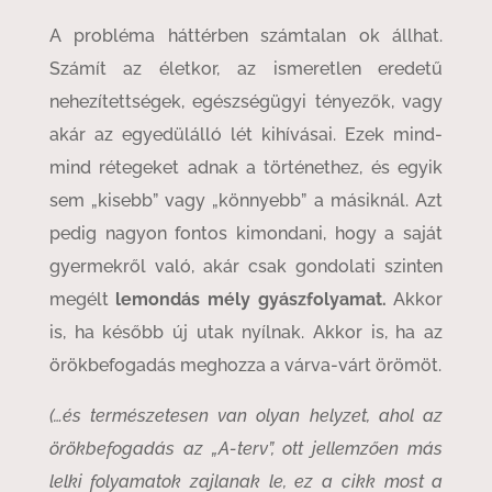
A probléma háttérben számtalan ok állhat.
Számít az életkor, az ismeretlen eredetű
nehezítettségek, egészségügyi tényezők, vagy
akár az egyedülálló lét kihívásai. Ezek mind-
mind rétegeket adnak a történethez, és egyik
sem „kisebb” vagy „könnyebb” a másiknál. Azt
pedig nagyon fontos kimondani, hogy a saját
gyermekről való, akár csak gondolati szinten
megélt
lemondás mély gyászfolyamat.
Akkor
is, ha később új utak nyílnak. Akkor is, ha az
örökbefogadás meghozza a várva-várt örömöt.
(…és természetesen van olyan helyzet, ahol az
örökbefogadás az „A-terv”, ott jellemzően más
lelki folyamatok zajlanak le, ez a cikk most a