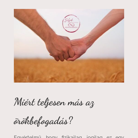
Miért teljesen más az
örökbefogadás?
Egyértelmű, hogy fizikailag, jogilag ez egy