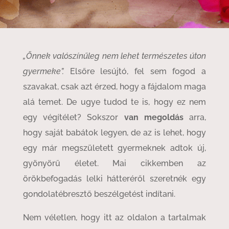
„Önnek valószínűleg nem lehet természetes úton
gyermeke”.
Elsőre lesújtó, fel sem fogod a
szavakat, csak azt érzed, hogy a fájdalom maga
alá temet. De ugye tudod te is, hogy ez nem
egy végítélet? Sokszor
van megoldás
arra,
hogy saját babátok legyen, de az is lehet, hogy
egy már megszületett gyermeknek adtok új,
gyönyörű életet. Mai cikkemben az
örökbefogadás lelki hátteréről szeretnék egy
gondolatébresztő beszélgetést indítani.
Nem véletlen, hogy itt az oldalon a tartalmak