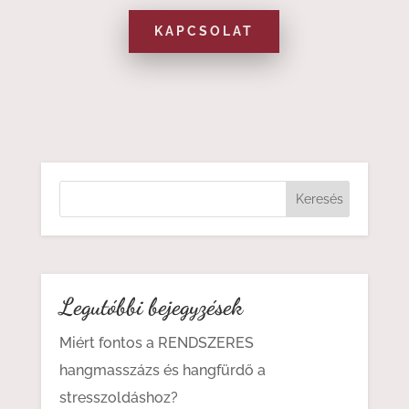
KAPCSOLAT
Legutóbbi bejegyzések
Miért fontos a RENDSZERES
hangmasszázs és hangfürdő a
stresszoldáshoz?