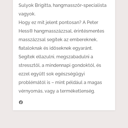
Sulyok Brigitta, hangmasszőr-specialista
vagyok.
Hogy ez mit jelent pontosan? A Peter
Hess® hangmasszázzsal, érintésmentes
masszázzsal segítek az embereknek,
fiataloknak és időseknek egyaránt.
Segítek ellazulni, megszabadulni a
stressztől, a mindennapi gondoktól, és
ezzel együtt sok egészségügyi
problémától is – mint például a magas
vérnyomás, vagy a terméketlenség.
https://www.facebook.com/hangenergia