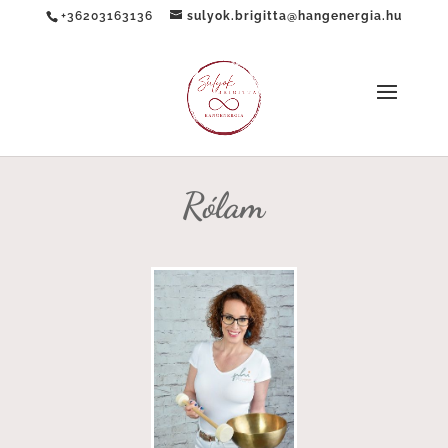
+36203163136
sulyok.brigitta@hangenergia.hu
Rólam