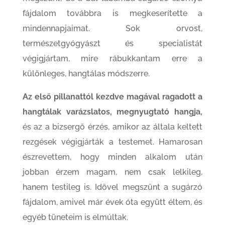
fájdalom továbbra is megkeserítette a
mindennapjaimat. Sok orvost,
természetgyógyászt és specialistát
végigjártam, mire rábukkantam erre a
különleges, hangtálas módszerre.
Az első pillanattól kezdve magával ragadott a
hangtálak varázslatos, megnyugtató hangja,
és az a bizsergő érzés, amikor az általa keltett
rezgések végigjárták a testemet. Hamarosan
észrevettem, hogy minden alkalom után
jobban érzem magam, nem csak lelkileg,
hanem testileg is. Idővel megszűnt a sugárzó
fájdalom, amivel már évek óta együtt éltem, és
egyéb tüneteim is elmúltak.