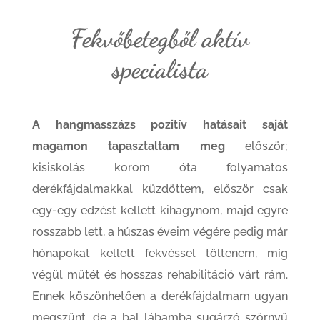
Fekvőbetegből aktív
specialista
A hangmasszázs pozitív hatásait saját
magamon tapasztaltam meg
először;
kisiskolás korom óta folyamatos
derékfájdalmakkal küzdöttem, először csak
egy-egy edzést kellett kihagynom, majd egyre
rosszabb lett, a húszas éveim végére pedig már
hónapokat kellett fekvéssel töltenem, míg
végül műtét és hosszas rehabilitáció várt rám.
Ennek köszönhetően a derékfájdalmam ugyan
megszűnt, de a bal lábamba sugárzó szörnyű