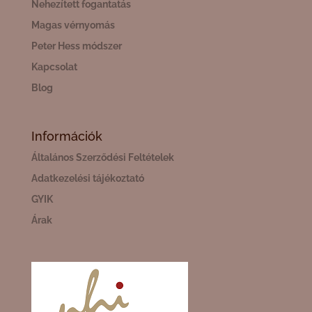
Nehezített fogantatás
Magas vérnyomás
Peter Hess módszer
Kapcsolat
Blog
Információk
Általános Szerződési Feltételek
Adatkezelési tájékoztató
GYIK
Árak