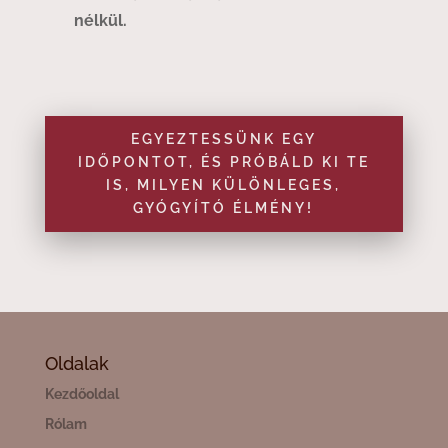
nélkül.
EGYEZTESSÜNK EGY
IDŐPONTOT, ÉS PRÓBÁLD KI TE
IS, MILYEN KÜLÖNLEGES,
GYÓGYÍTÓ ÉLMÉNY!
Oldalak
Kezdőoldal
Rólam