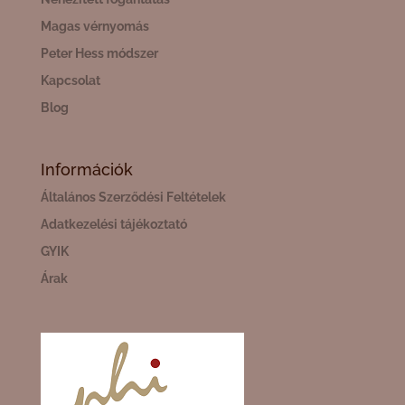
Magas vérnyomás
Peter Hess módszer
Kapcsolat
Blog
Információk
Általános Szerződési Feltételek
Adatkezelési tájékoztató
GYIK
Árak