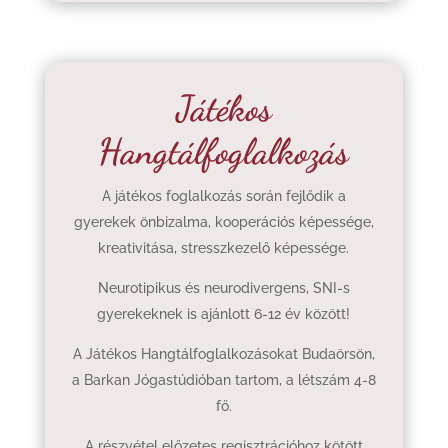
Játékos
Hangtálfoglalkozás
A játékos foglalkozás során fejlődik a
gyerekek önbizalma, kooperációs képessége,
kreativitása, stresszkezelő képessége.
Neurotipikus és neurodivergens, SNI-s
gyerekeknek is ajánlott 6-12 év között!
A Játékos Hangtálfoglalkozásokat Budaörsön,
a Barkan Jógastúdióban tartom, a létszám 4-8
fő.
A részvétel előzetes regisztrációhoz kötött