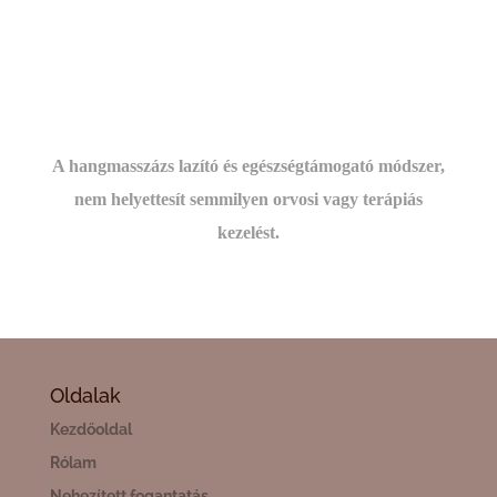
A hangmasszázs lazító és egészségtámogató módszer,
nem helyettesít semmilyen orvosi vagy terápiás
kezelést.
Oldalak
Kezdőoldal
Rólam
Nehezített fogantatás