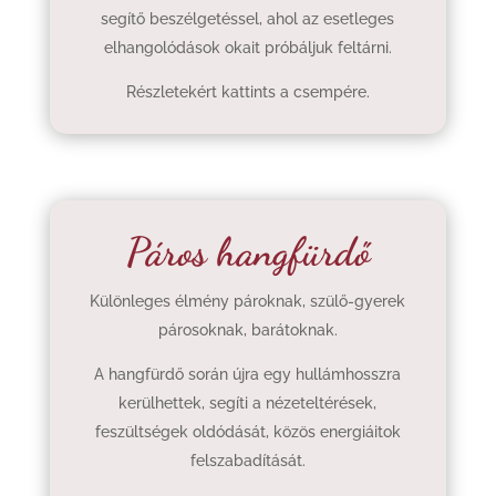
segítő beszélgetéssel, ahol az esetleges
elhangolódások okait próbáljuk feltárni.
Részletekért kattints a csempére.
Páros hangfürdő
Különleges élmény pároknak, szülő-gyerek
párosoknak, barátoknak.
A hangfürdő során újra egy hullámhosszra
kerülhettek, segíti a nézeteltérések,
feszültségek oldódását, közös energiáitok
felszabadítását.