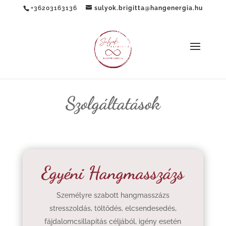
+36203163136
sulyok.brigitta@hangenergia.hu
Szolgáltatások
Egyéni Hangmasszázs
Személyre szabott hangmasszázs
stresszoldás, töltődés, elcsendesedés,
fájdalomcsillapítás céljából, igény esetén