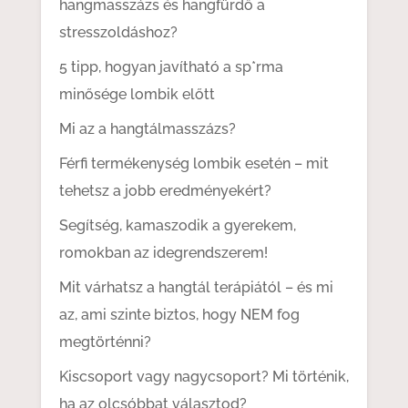
hangmasszázs és hangfürdő a
stresszoldáshoz?
5 tipp, hogyan javítható a sp*rma
minősége lombik előtt
Mi az a hangtálmasszázs?
Férfi termékenység lombik esetén – mit
tehetsz a jobb eredményekért?
Segítség, kamaszodik a gyerekem,
romokban az idegrendszerem!
Mit várhatsz a hangtál terápiától – és mi
az, ami szinte biztos, hogy NEM fog
megtörténni?
Kiscsoport vagy nagycsoport? Mi történik,
ha az olcsóbbat választod?