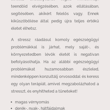
teendőid elvégzésében, azok ellátásában,
segítésében, akikért felelős vagy. Ennek
kiküszöbölése által pedig újra teljes értékű
életet élhetsz.
A stressz ráadásul komoly egészségügyi
problémákkal is járhat, mely saját-, és
környezetedben lévők életét is negatívan
befolyásolhatja. Ha az alábbi egészségügyi
problémákat huzamosabban észleled,
mindenképpen konzultálj orvosoddal és keress
egy olyan terápiát, amivel megzabolázhatod a
stresszt, és enyhítheted a tüneteket!
magas vérnyomás
derék-, nyak-, hátfájdalmak