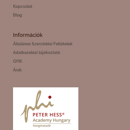
Kapcsolat
Blog
Információk
Általános Szerződési Feltételek
Adatkezelési tájékoztató
GYIK
Árak