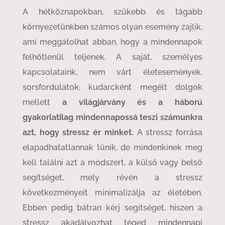
A hétköznapokban, szűkebb és tágabb
környezetünkben számos olyan esemény zajlik,
ami meggátolhat abban, hogy a mindennapok
felhőtlenül teljenek. A saját, személyes
kapcsolataink, nem várt életesemények,
sorsfordulatok, kudarcként megélt dolgok
mellett
a világjárvány és a háború
gyakorlatilag mindennapossá teszi számunkra
azt, hogy stressz ér minket.
A stressz forrása
elapadhatatlannak tűnik, de mindenkinek meg
kell találni azt a módszert, a külső vagy belső
segítséget, mely révén a stressz
következményeit minimalizálja az életében.
Ebben pedig bátran kérj segítséget, hiszen a
stressz akadályozhat téged mindennapi