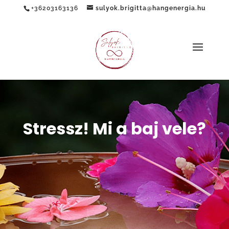
+36203163136
sulyok.brigitta@hangenergia.hu
Stressz! Mi a baj vele?