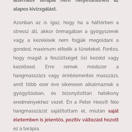
alternatív terápia nem helyettesítheti az
alapos kivizsgálást.
Azonban az is igaz, hogy ha a háttérben a
stressz áll, akkor önmagában a gyógyszerek
vagy a kezelések nem fogják megoldani a
gondod, maximum elfedik a tüneteket. Fontos,
hogy magát a feszültséget (is) kezeld vagy
kezeltesd. Erre remek módszer a
hangmasszázs vagy érintésmentes masszázs,
amit több ezer éve sikeresen alkalmaznak a
gyógyításban, és bizonyítottan hatékony
eredményekhez vezet. Én a Peter Hess® féle
hangmasszázst sajátítottam el, miután
saját
életemben is jelentős, pozitív változást hozott
ez a terápia.