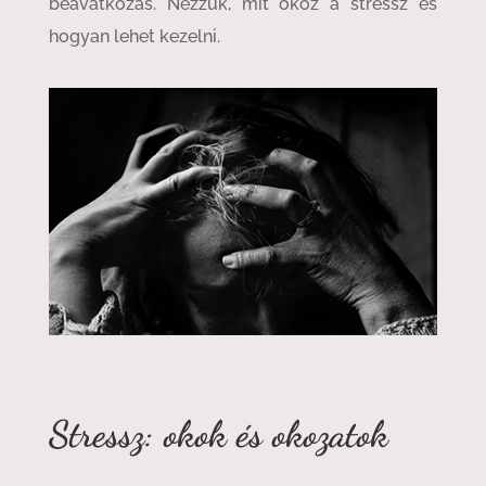
beavatkozás. Nézzük, mit okoz a stressz és
hogyan lehet kezelni.
Stressz: okok és okozatok