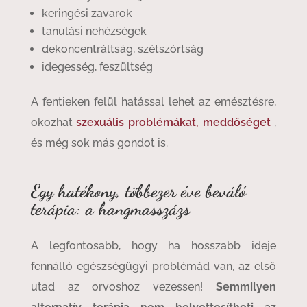
keringési zavarok
tanulási nehézségek
dekoncentráltság, szétszórtság
idegesség, feszültség
A fentieken felül hatással lehet az emésztésre,
okozhat
szexuális problémákat, meddőséget
,
és még sok más gondot is.
Egy hatékony, többezer éve beváló
terápia: a hangmasszázs
A legfontosabb, hogy ha hosszabb ideje
fennálló egészségügyi problémád van, az első
utad az orvoshoz vezessen!
Semmilyen