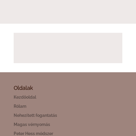
Oldalak
Kezdőoldal
Rólam
Nehezített fogantatás
Magas vérnyomás
Peter Hess módszer