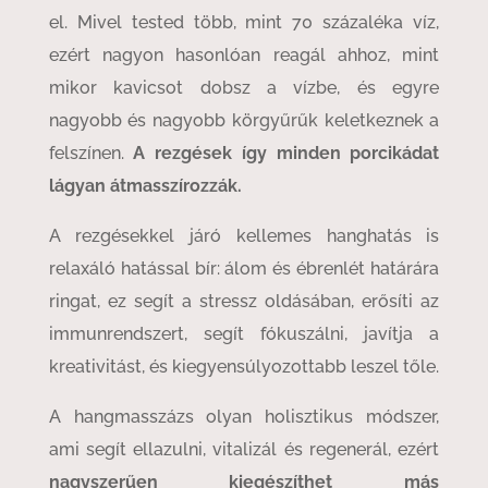
el. Mivel tested több, mint 70 százaléka víz,
ezért nagyon hasonlóan reagál ahhoz, mint
mikor kavicsot dobsz a vízbe, és egyre
nagyobb és nagyobb körgyűrűk keletkeznek a
felszínen.
A rezgések így minden porcikádat
lágyan átmasszírozzák.
A rezgésekkel járó kellemes hanghatás is
relaxáló hatással bír: álom és ébrenlét határára
ringat, ez segít a stressz oldásában, erősíti az
immunrendszert, segít fókuszálni, javítja a
kreativitást, és kiegyensúlyozottabb leszel tőle.
A hangmasszázs olyan holisztikus módszer,
ami segít ellazulni, vitalizál és regenerál, ezért
nagyszerűen kiegészíthet más