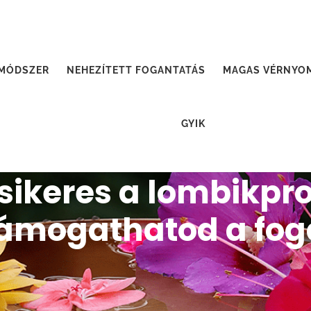
 MÓDSZER
NEHEZÍTETT FOGANTATÁS
MAGAS VÉRNYO
GYIK
sikeres a lombikpr
ámogathatod a fog