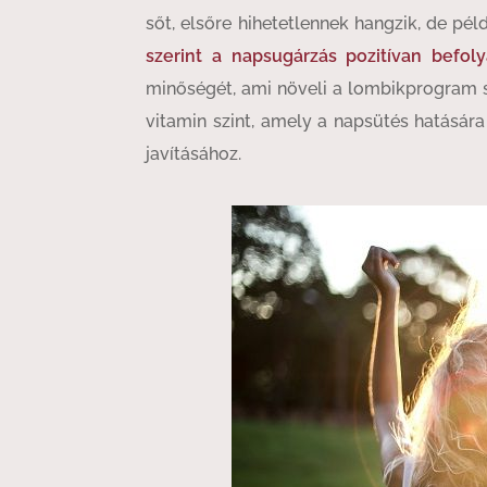
sőt, elsőre hihetetlennek hangzik, de pé
szerint a napsugárzás pozitívan befol
minőségét, ami növeli a lombikprogram si
vitamin szint, amely a napsütés hatására
javításához.