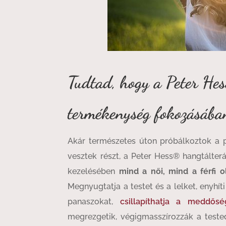
Tudtad, hogy a Peter Hes
termékenység fokozásába
Akár természetes úton próbálkoztok a p
vesztek részt, a Peter Hess® hangtálter
kezelésében
mind a női, mind a férfi o
Megnyugtatja a testet és a lelket, enyhít
panaszokat,
csillapíthatja a meddőség
megrezgetik, végigmasszírozzák a teste