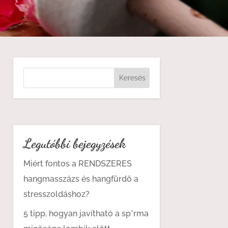
Legutóbbi bejegyzések
Miért fontos a RENDSZERES
hangmasszázs és hangfürdő a
stresszoldáshoz?
5 tipp, hogyan javítható a sp*rma