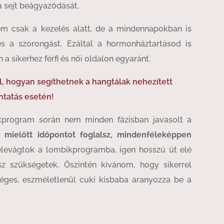
 a sejt beágyazódását.
em csak a kezelés alatt, de a mindennapokban is
s a szorongást. Ezáltal a hormonháztartásod is
a sikerhez férfi és női oldalon egyaránt.
ól, hogyan segíthetnek a hangtálak nehezített
ntatás esetén!
kprogram során nem minden fázisban javasolt a
gy
mielőtt időpontot foglalsz, mindenféleképpen
levágtok a lombikprogramba, igen hosszú út elé
esz szükségetek. Őszintén kívánom, hogy sikerrel
séges, eszméletlenül cuki kisbaba aranyozza be a