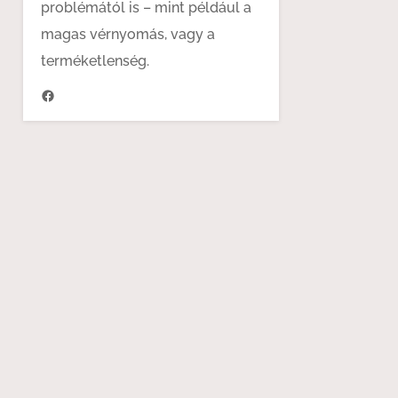
problémától is – mint például a
magas vérnyomás, vagy a
terméketlenség.
https://www.facebook.com/hangenergia