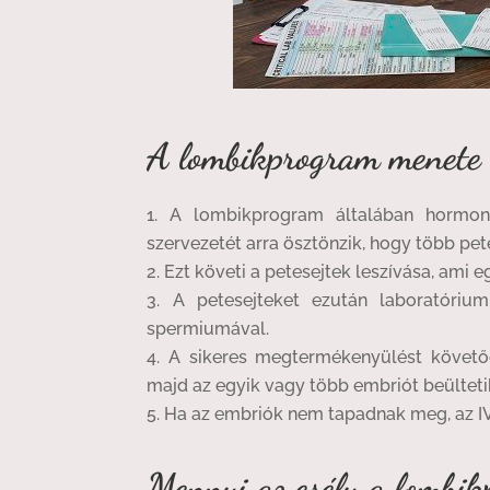
A lombikprogram menete
A lombikprogram általában hormoná
szervezetét arra ösztönzik, hogy több pete
Ezt követi a petesejtek leszívása, ami e
A petesejteket ezután laboratórium
spermiumával.
A sikeres megtermékenyülést követőe
majd az egyik vagy több embriót beülteti
Ha az embriók nem tapadnak meg, az IVF
Mennyi az esély a lombik