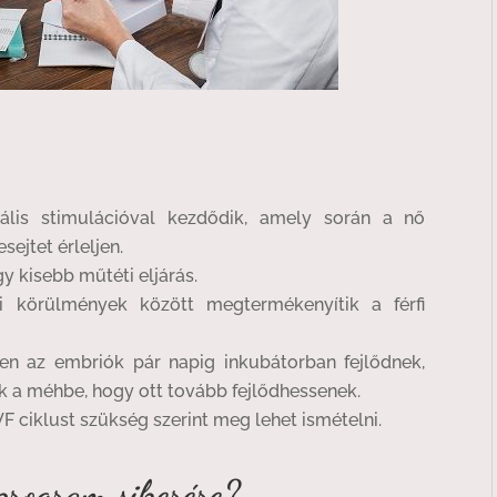
lis stimulációval kezdődik, amely során a nő
sejtet érleljen.
gy kisebb műtéti eljárás.
i körülmények között megtermékenyítik a férfi
n az embriók pár napig inkubátorban fejlődnek,
k a méhbe, hogy ott tovább fejlődhessenek.
 ciklust szükség szerint meg lehet ismételni.
program sikerére?