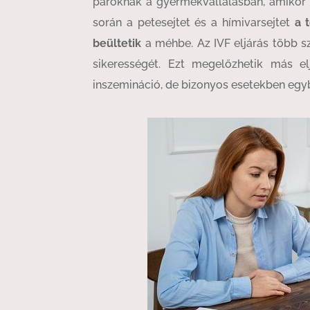
pároknak a gyermekvállalásban, amikor 
során a petesejtet és a hímivarsejtet
a 
beültetik
a méhbe. Az IVF eljárás több s
sikerességét. Ezt megelőzhetik más el
inszemináció, de bizonyos esetekben egy