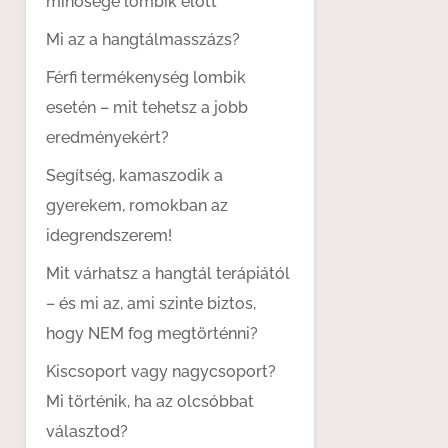
minősége lombik előtt
Mi az a hangtálmasszázs?
Férfi termékenység lombik
esetén – mit tehetsz a jobb
eredményekért?
Segítség, kamaszodik a
gyerekem, romokban az
idegrendszerem!
Mit várhatsz a hangtál terápiától
– és mi az, ami szinte biztos,
hogy NEM fog megtörténni?
Kiscsoport vagy nagycsoport?
Mi történik, ha az olcsóbbat
választod?