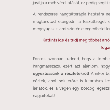
javítja a méh vérellátását, ez pedig segíti
A rendszeres hangtálterápia hatására n
megtanulod elengedni a feszültséget é
megnyugszik, ami szintén elengedhetetlen 
Kattints ide és tudj meg többet arr
foga
Fontos azonban tudnod, hogy a lombi
hangmasszázs, ezért azt ajánlom, ho
egyeztessünk a részletekről!
Amikor be
néztek, ahol sok erőre is kitartásra l
járjatok, és a végén egy boldog, egész
napjaitokat!