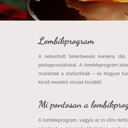
Lombikprogram
A nehezített teherbeesés kemény dió, f
párkapcsolatokat. A lombikprogram kéze
mutatnak a statisztikák – és hogyan tud
kicsit mesélni, olvass tovább!
Mi pontosan a lombikpr
A lombikprogram, vagyis az in vitro fertil