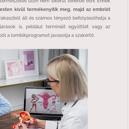
természetes úton nem sikerül teherbe esni. Ennek
testen kívül termékenyítik meg, majd az embriót
zakaszból áll és számos tényező befolyásolhatja a
járások is, például terminált együttlét vagy az
ből a lombikprogramot javasolja a szakértő.