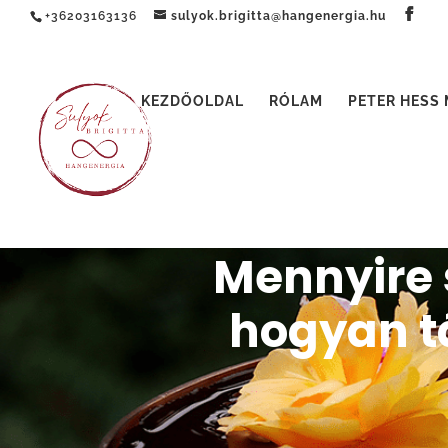
+36203163136
sulyok.brigitta@hangenergia.hu
KEZDŐOLDAL
RÓLAM
PETER HESS
Mennyire 
hogyan t