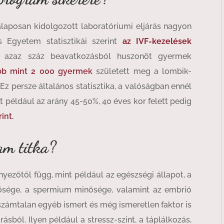
laposan kidolgozott laboratóriumi eljárás nagyon
 Egyetem statisztikái szerint
az IVF-kezelések
azaz száz beavatkozásból huszonöt gyermek
bb mint 2 000 gyermek
született meg a lombik-
z persze általános statisztika, a valóságban ennél
tt például az arány 45-50%, 40 éves kor felett pedig
int.
am titka?
ezőtől függ, mint például az egészségi állapot, a
nősége, a spermium minősége, valamint az embrió
ámtalan egyéb ismert és még ismeretlen faktor is
rásból. Ilyen például a stressz-szint, a táplálkozás,