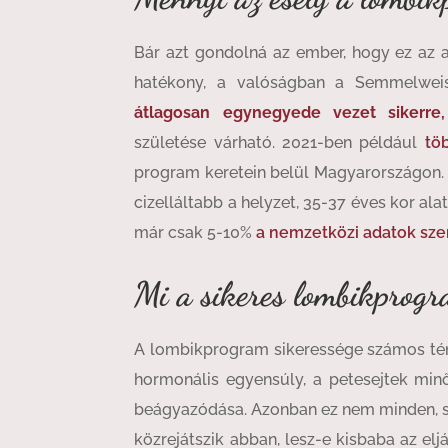
Bár azt gondolná az ember, hogy ez az a
hatékony, a valóságban a Semmelweis
átlagosan egynegyede vezet sikerre,
születése várható. 2021-ben például
tö
program keretein belül Magyarországon. E
cizelláltabb a helyzet, 35-37 éves kor ala
már csak 5-10%
a nemzetközi adatok szer
Mi a sikeres lombikprogr
A lombikprogram sikeressége számos tény
hormonális egyensúly, a petesejtek mi
beágyazódása. Azonban ez nem minden, sz
közrejátszik abban, lesz-e kisbaba az eljá