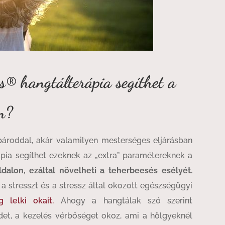
s® hangtálterápia segíthet a
n?
ároddal, akár valamilyen mesterséges eljárásban
ápia segíthet ezeknek az „extra” paramétereknek a
ldalon,
ezáltal
növelheti a teherbeesés esélyét.
i a stresszt és a stressz által okozott egészségügyi
 lelki okait.
Ahogy a hangtálak szó szerint
det, a kezelés vérbőséget okoz, ami a hölgyeknél