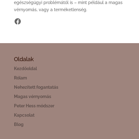
egészségügyi problémától is – mint például a magas
vérnyomás, vagy a terméketlenség.
https://www.facebook.com/hangen
Oldalak
Kezdőoldal
Rólam
Nehezített fogantatás
Magas vérnyomás
Peter Hess módszer
Kapcsolat
Blog