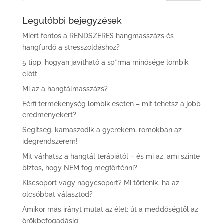
Legutóbbi bejegyzések
Miért fontos a RENDSZERES hangmasszázs és
hangfürdő a stresszoldáshoz?
5 tipp, hogyan javítható a sp*rma minősége lombik
előtt
Mi az a hangtálmasszázs?
Férfi termékenység lombik esetén – mit tehetsz a jobb
eredményekért?
Segítség, kamaszodik a gyerekem, romokban az
idegrendszerem!
Mit várhatsz a hangtál terápiától – és mi az, ami szinte
biztos, hogy NEM fog megtörténni?
Kiscsoport vagy nagycsoport? Mi történik, ha az
olcsóbbat választod?
Amikor más irányt mutat az élet: út a meddőségtől az
örökbefogadásig