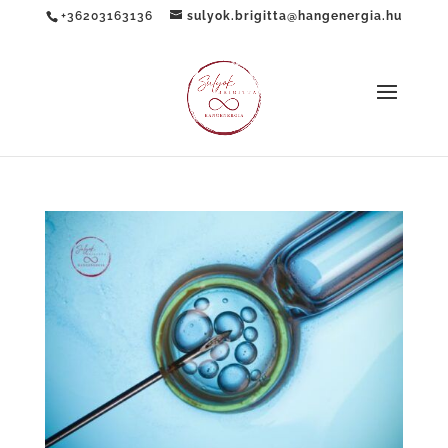
+36203163136
sulyok.brigitta@hangenergia.hu