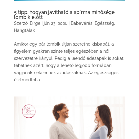
5 tipp, hogyan javítható a sp*rma minősége
lombik előtt
Szerző:
Birge
|
jún 23, 2026
|
Babavárás
,
Egészség
,
Hangtálak
Amikor egy pár lombik útján szeretne kisbabát, a
figyelem gyakran szinte teljes egészében a női
szervezetre irányul. Pedig a leendő édesapák is sokat
tehetnek azért, hogy a lehető legjobb formában
vágjanak neki ennek az időszaknak. Az egészséges
életmódtól a...