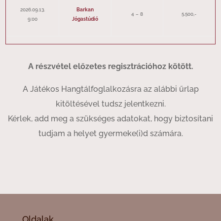
2026.09.13.
Barkan
4 – 8
5.500,-
9:00
Jógastúdió
A részvétel előzetes regisztrációhoz kötött.
A Játékos Hangtálfoglalkozásra az alábbi űrlap
kitöltésével tudsz jelentkezni.
Kérlek, add meg a szükséges adatokat, hogy biztosítani
tudjam a helyet gyermeke(i)d számára.
Oldalak