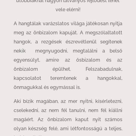
utóbbiaknál nagyon látványos fejlődést lehet
vele elérni!
A hangtálak varázslatos világa játékosan nyitja
meg az önbizalom kapuját. A megszólaltatott
hangok, a rezgések észrevétlenül segítenek
nekik megnyugodni, megtalálni a belső
egyensúlyt, amire az ősbizalom és az
önbizalom épülhet. Felszabadulnak,
kapcsolatot teremtenek a hangokkal,
önmagukkal és egymással is.
Aki bízik magában, az mer nyitni, kísérletezni,
cselekedni, az nem fél tanulni, nem fél kiállni
magáért. Az önbizalom kaput nyit számos
olyan készség felé, ami létfontosságú a teljes,