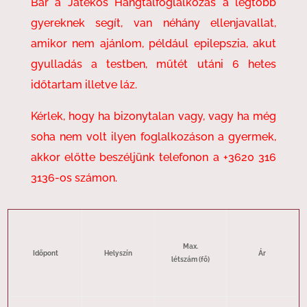
Bár a Játékos Hangtálfoglalkozás a legtöbb
gyereknek segít, van néhány ellenjavallat,
amikor nem ajánlom, például epilepszia, akut
gyulladás a testben, műtét utáni 6 hetes
időtartam illetve láz.
Kérlek, hogy ha bizonytalan vagy, vagy ha még
soha nem volt ilyen foglalkozáson a gyermek,
akkor előtte beszéljünk telefonon a +3620 316
3136-os számon.
Max.
Időpont
Helyszín
Ár
létszám (fő)