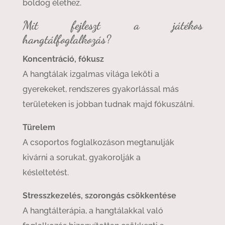
boldog élethez.
Mit fejleszt a játékos
hangtálfoglalkozás?
Koncentráció, fókusz
A hangtálak izgalmas világa leköti a
gyerekeket, rendszeres gyakorlással más
területeken is jobban tudnak majd fókuszálni.
Türelem
A csoportos foglalkozáson megtanulják
kivárni a sorukat, gyakorolják a
késleltetést.
Stresszkezelés, szorongás csökkentése
A hangtálterápia, a hangtálakkal való