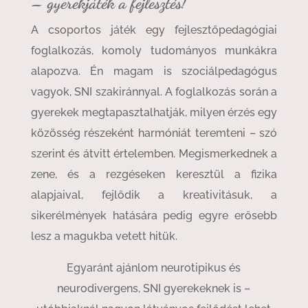
– gyerekjáték a fejlesztés!
A csoportos játék egy fejlesztőpedagógiai
foglalkozás, komoly tudományos munkákra
alapozva. Én magam is szociálpedagógus
vagyok, SNI szakiránnyal. A foglalkozás során a
gyerekek megtapasztalhatják, milyen érzés egy
közösség részeként harmóniát teremteni – szó
szerint és átvitt értelemben. Megismerkednek a
zene, és a rezgéseken keresztül a fizika
alapjaival, fejlődik a kreativitásuk, a
sikerélmények hatására pedig egyre erősebb
lesz a magukba vetett hitük.
Egyaránt ajánlom neurotipikus és
neurodivergens, SNI gyerekeknek is –