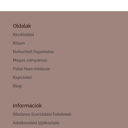
Oldalak
Kezdőoldal
Rólam
Nehezített fogantatás
Magas vérnyomás
Peter Hess módszer
Kapcsolat
Blog
Információk
Általános Szerződési Feltételek
Adatkezelési tájékoztató