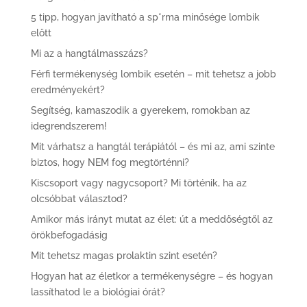
5 tipp, hogyan javítható a sp*rma minősége lombik
előtt
Mi az a hangtálmasszázs?
Férfi termékenység lombik esetén – mit tehetsz a jobb
eredményekért?
Segítség, kamaszodik a gyerekem, romokban az
idegrendszerem!
Mit várhatsz a hangtál terápiától – és mi az, ami szinte
biztos, hogy NEM fog megtörténni?
Kiscsoport vagy nagycsoport? Mi történik, ha az
olcsóbbat választod?
Amikor más irányt mutat az élet: út a meddőségtől az
örökbefogadásig
Mit tehetsz magas prolaktin szint esetén?
Hogyan hat az életkor a termékenységre – és hogyan
lassíthatod le a biológiai órát?