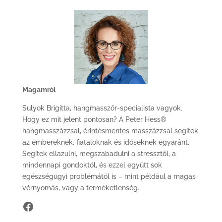
Magamról
Sulyok Brigitta, hangmasszőr-specialista vagyok.
Hogy ez mit jelent pontosan? A Peter Hess®
hangmasszázzsal, érintésmentes masszázzsal segítek
az embereknek, fiataloknak és időseknek egyaránt.
Segítek ellazulni, megszabadulni a stressztől, a
mindennapi gondoktól, és ezzel együtt sok
egészségügyi problémától is – mint például a magas
vérnyomás, vagy a terméketlenség.
https://www.facebook.com/hangen