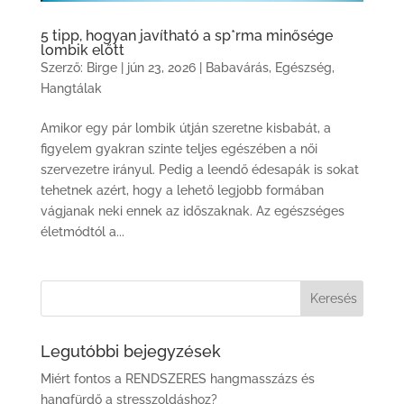
5 tipp, hogyan javítható a sp*rma minősége
lombik előtt
Szerző:
Birge
|
jún 23, 2026
|
Babavárás
,
Egészség
,
Hangtálak
Amikor egy pár lombik útján szeretne kisbabát, a
figyelem gyakran szinte teljes egészében a női
szervezetre irányul. Pedig a leendő édesapák is sokat
tehetnek azért, hogy a lehető legjobb formában
vágjanak neki ennek az időszaknak. Az egészséges
életmódtól a...
Legutóbbi bejegyzések
Miért fontos a RENDSZERES hangmasszázs és
hangfürdő a stresszoldáshoz?