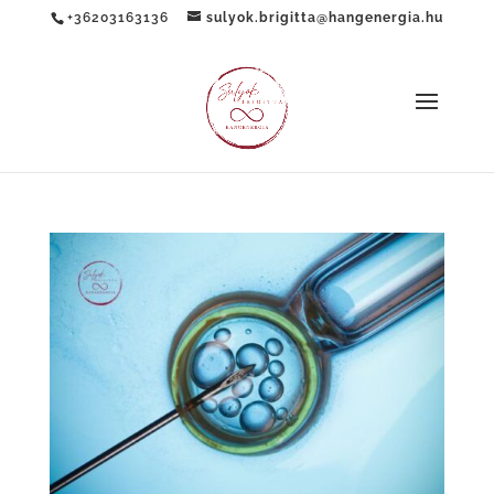
+36203163136
sulyok.brigitta@hangenergia.hu