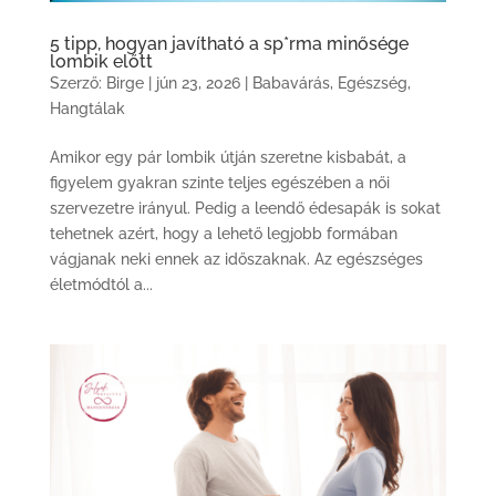
5 tipp, hogyan javítható a sp*rma minősége
lombik előtt
Szerző:
Birge
|
jún 23, 2026
|
Babavárás
,
Egészség
,
Hangtálak
Amikor egy pár lombik útján szeretne kisbabát, a
figyelem gyakran szinte teljes egészében a női
szervezetre irányul. Pedig a leendő édesapák is sokat
tehetnek azért, hogy a lehető legjobb formában
vágjanak neki ennek az időszaknak. Az egészséges
életmódtól a...