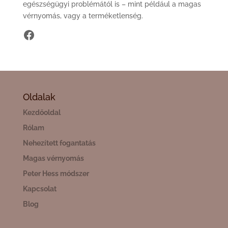
egészségügyi problémától is – mint például a magas
vérnyomás, vagy a terméketlenség.
https://www.facebook.com/hangen
Oldalak
Kezdőoldal
Rólam
Nehezített fogantatás
Magas vérnyomás
Peter Hess módszer
Kapcsolat
Blog