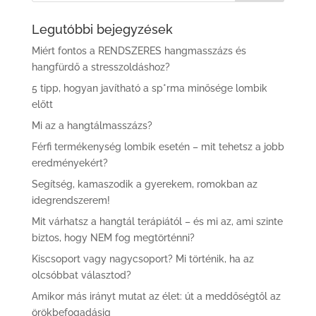
Legutóbbi bejegyzések
Miért fontos a RENDSZERES hangmasszázs és
hangfürdő a stresszoldáshoz?
5 tipp, hogyan javítható a sp*rma minősége lombik
előtt
Mi az a hangtálmasszázs?
Férfi termékenység lombik esetén – mit tehetsz a jobb
eredményekért?
Segítség, kamaszodik a gyerekem, romokban az
idegrendszerem!
Mit várhatsz a hangtál terápiától – és mi az, ami szinte
biztos, hogy NEM fog megtörténni?
Kiscsoport vagy nagycsoport? Mi történik, ha az
olcsóbbat választod?
Amikor más irányt mutat az élet: út a meddőségtől az
örökbefogadásig