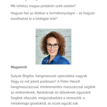
Mit tehetsz magas prolaktin szint esetén?
Hogyan hat az életkor a termékenységre – és hogyan
lassíthatod le a biológiai órát?
Magamról
Sulyok Brigitta, hangmasszőr-specialista vagyok.
Hogy ez mit jelent pontosan? A Peter Hess®
hangmasszázzsal, érintésmentes masszázzsal segítek
az embereknek, fiataloknak és időseknek egyaránt.
Segítek ellazulni, megszabadulni a stressztől, a
mindennapi gondoktól, és ezzel együtt sok