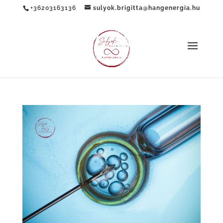
+36203163136
sulyok.brigitta@hangenergia.hu