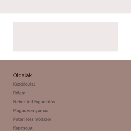
Oldalak
Kezdőoldal
Rólam
Nehezített fogantatás
Magas vérnyomás
Peter Hess módszer
Kapcsolat