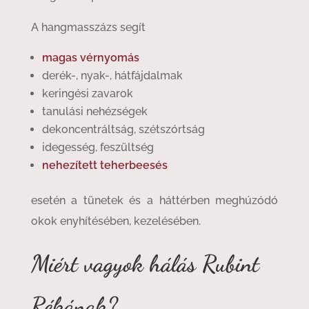
A hangmasszázs segít
magas vérnyomás
derék-, nyak-, hátfájdalmak
keringési zavarok
tanulási nehézségek
dekoncentráltság, szétszórtság
idegesség, feszültség
nehezített teherbeesés
esetén a tünetek és a háttérben meghúzódó
okok enyhítésében, kezelésében.
Miért vagyok hálás Rubint
Rékának?