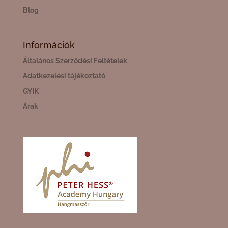
Blog
Információk
Általános Szerződési Feltételek
Adatkezelési tájékoztató
GYIK
Árak