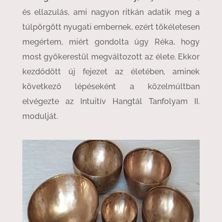
és ellazulás, ami nagyon ritkán adatik meg a
túlpörgött nyugati embernek, ezért tökéletesen
megértem, miért gondolta úgy Réka, hogy
most gyökerestül megváltozott az élete. Ekkor
kezdődött új fejezet az életében, aminek
következő lépéseként a közelmúltban
elvégezte az Intuitív Hangtál Tanfolyam II.
modulját.