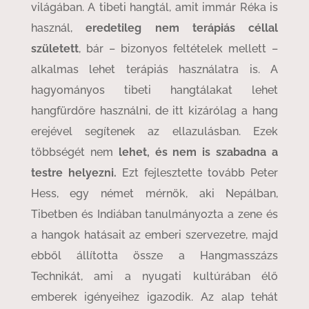
világában. A tibeti hangtál, amit immár Réka is
használ,
eredetileg nem terápiás céllal
született
, bár – bizonyos feltételek mellett –
alkalmas lehet terápiás használatra is. A
hagyományos tibeti hangtálakat lehet
hangfürdőre használni, de itt kizárólag a hang
erejével segítenek az ellazulásban. Ezek
többségét nem
lehet, és nem is szabadna a
testre helyezni.
Ezt fejlesztette tovább Peter
Hess, egy német mérnök, aki Nepálban,
Tibetben és Indiában tanulmányozta a zene és
a hangok hatásait az emberi szervezetre, majd
ebből állította össze a Hangmasszázs
Technikát, ami a nyugati kultúrában élő
emberek igényeihez igazodik. Az alap tehát