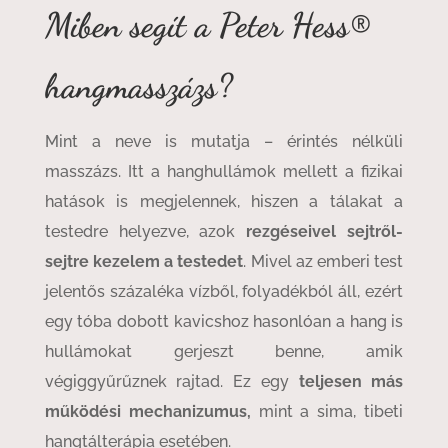
Miben segít a Peter Hess®
hangmasszázs?
Mint a neve is mutatja – érintés nélküli
masszázs. Itt a hanghullámok mellett a fizikai
hatások is megjelennek, hiszen a tálakat a
testedre helyezve, azok
rezgéseivel sejtről-
sejtre kezelem a testedet
. Mivel az emberi test
jelentős százaléka vízből, folyadékból áll, ezért
egy tóba dobott kavicshoz hasonlóan a hang is
hullámokat gerjeszt benne, amik
végiggyűrűznek rajtad. Ez egy
teljesen más
működési mechanizumus,
mint a sima, tibeti
hangtálterápia esetében.