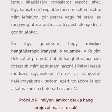
izmok ellazítására csodálatos eszköz lehet.
Egy fárasztó tréning után mi sem kellemesebb,
mint lefeküdni pár percre vagy fél órára, és
megnyugtatni a pulzust, a légzést, elengedni a
gondolatokat.
Én úgy gondolom, hogy
minden
hangtálterápia irányzat jó valamire.
A Rubint
Réka által promotált tibeti hangtálterápia nem
rosszabb, mint az általam használt Peter Hess®
módszer, ugyanakkor én ezt az irányzatot
hatékonyabbnak tartom, ezért továbbra is ezt
alkalmazom, ha betérsz hozzám. 😊
Próbáld ki, milyen, amikor csak a hang
erejével masszírozlak!