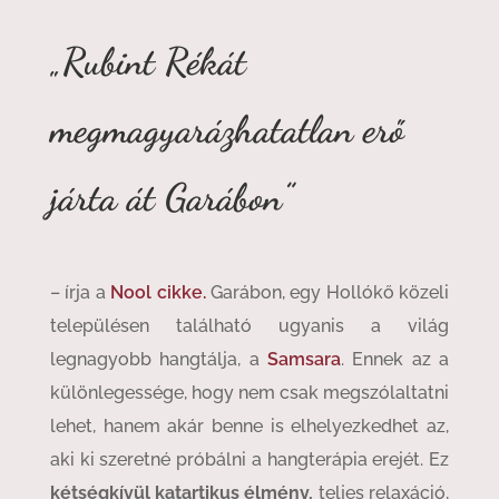
„Rubint Rékát
megmagyarázhatatlan erő
járta át Garábon”
– írja a
Nool cikke.
Garábon, egy Hollókő közeli
településen található ugyanis a világ
legnagyobb hangtálja, a
Samsara
. Ennek az a
különlegessége, hogy nem csak megszólaltatni
lehet, hanem akár benne is elhelyezkedhet az,
aki ki szeretné próbálni a hangterápia erejét. Ez
kétségkívül katartikus élmény,
teljes relaxáció,