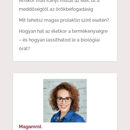
Amikor más irányt mutat az élet: út a
meddőségtől az örökbefogadásig
Mit tehetsz magas prolaktin szint esetén?
Hogyan hat az életkor a termékenységre
– és hogyan lassíthatod le a biológiai
órát?
Magamról