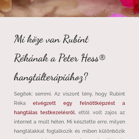
Mi köze van Rubint
Rékának a Peter Hess®
hangtálterápiához?
Segítek: semmi. Az viszont tény, hogy Rubint
Réka
elvégzett egy felnőttképzést a
hangtálas testkezelésről
, ettől volt zajos az
internet a múlt héten. Mi késztette erre, milyen
hangtálakkal foglalkozik és miben különbözik