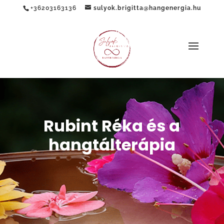
+36203163136
sulyok.brigitta@hangenergia.hu
Rubint Réka és a
hangtálterápia