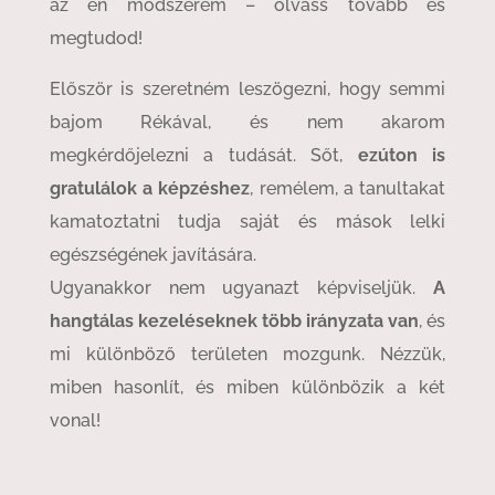
az én módszerem – olvass tovább és
megtudod!
Először is szeretném leszögezni, hogy semmi
bajom Rékával, és nem akarom
megkérdőjelezni a tudását. Sőt,
ezúton is
gratulálok a képzéshez
, remélem, a tanultakat
kamatoztatni tudja saját és mások lelki
egészségének javítására.
Ugyanakkor nem ugyanazt képviseljük.
A
hangtálas kezeléseknek több irányzata van
, és
mi különböző területen mozgunk. Nézzük,
miben hasonlít, és miben különbözik a két
vonal!