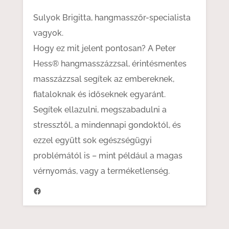
Sulyok Brigitta, hangmasszőr-specialista
vagyok.
Hogy ez mit jelent pontosan? A Peter
Hess® hangmasszázzsal, érintésmentes
masszázzsal segítek az embereknek,
fiataloknak és időseknek egyaránt.
Segítek ellazulni, megszabadulni a
stressztől, a mindennapi gondoktól, és
ezzel együtt sok egészségügyi
problémától is – mint például a magas
vérnyomás, vagy a terméketlenség.
https://www.facebook.com/hangenergia